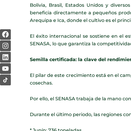
Bolivia, Brasil, Estados Unidos y divers
beneficia directamente a pequeños prod
Arequipa e Ica, donde el cultivo es el pri
F
I
L
Y
El éxito internacional se sostiene en el e
a
n
i
o
SENASA, lo que garantiza la competitivida
c
s
n
u
e
t
k
t
b
a
e
u
Semilla certificada: la clave del rendimie
o
g
d
b
o
r
i
e
El pilar de este crecimiento está en el cam
k
a
n
cosechas.
m
Por ello, el SENASA trabaja de la mano con
Durante el último periodo, las regiones co
* Junín: 736 toneladas.