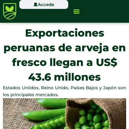
Ir
Accede
al
contenido
Exportaciones
peruanas de arveja en
fresco llegan a US$
43.6 millones
Estados Uniidos, Reino Unido, Países Bajos y Japón son
los principales mercados.