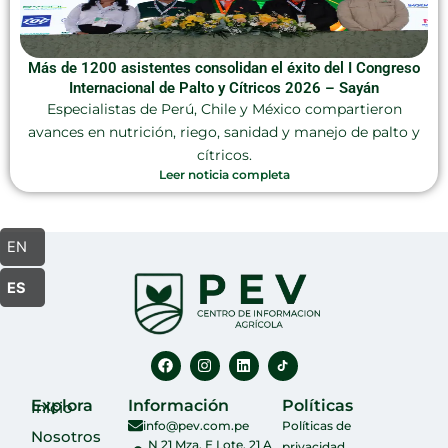
Más de 1200 asistentes consolidan el éxito del I Congreso
Internacional de Palto y Cítricos 2026 – Sayán
Especialistas de Perú, Chile y México compartieron
avances en nutrición, riego, sanidad y manejo de palto y
cítricos.
Leer noticia completa
EN
ES
F
I
L
a
n
i
c
s
n
e
t
k
Explora
Información
Políticas
Inicio
b
a
e
info@pev.com.pe
Políticas de
o
g
d
Nosotros
o
r
i
N 21 Mza. E Lote. 21 A
privacidad