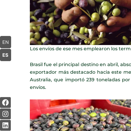
EN
Los envíos de ese mes emplearon los termin
ES
Brasil fue el principal destino en abril, ab
exportador más destacado hacia este merc
Australia, que importó 239 toneladas por
envíos.
F
I
L
Y
a
n
i
o
c
s
n
u
e
t
k
t
b
a
e
u