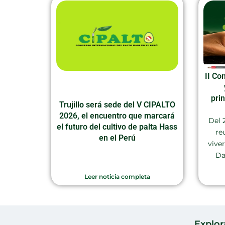
II Co
pri
Trujillo será sede del V CIPALTO
2026, el encuentro que marcará
Del 
el futuro del cultivo de palta Hass
re
en el Perú
vive
Da
Leer noticia completa
Explor