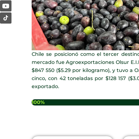
o
g
d
b
o
r
i
e
k
a
n
m
Chile se posicionó como el tercer destino
mercado fue Agroexportaciones Olsur E.I.R
$847 550 ($5.29 por kilogramo), y tuvo a 
cinco, con 42 toneladas por $128 157 ($3.
exportado.
100%