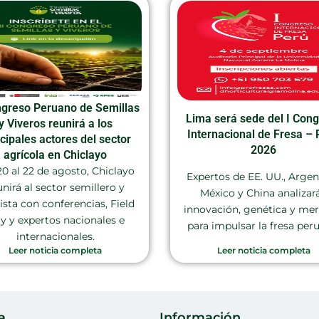
ngreso Peruano de Semillas
Lima será sede del I Con
y Viveros reunirá a los
Internacional de Fresa – 
ncipales actores del sector
2026
agrícola en Chiclayo
20 al 22 de agosto, Chiclayo
Expertos de EE. UU., Argen
unirá al sector semillero y
México y China analizar
rista con conferencias, Field
innovación, genética y me
y y expertos nacionales e
para impulsar la fresa per
internacionales.
Leer noticia completa
Leer noticia completa
a
Información