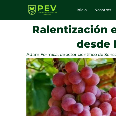
Ir
al
Inicio
Nosotros
contenido
Ralentización 
desde 
Adam Formica, director científico de Senson