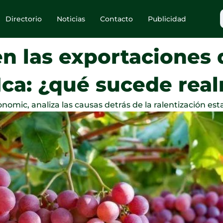
Directorio
Noticias
Contacto
Publicidad
en las exportaciones
Ica: ¿qué sucede rea
omic, analiza las causas detrás de la ralentización esta