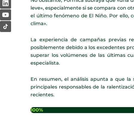
No obstante, Formica subraya que «una di
b
a
e
u
leve», especialmente si se compara con ot
o
g
d
b
el último fenómeno de El Niño. Por ello,
o
r
i
e
clima».
k
a
n
m
La experiencia de campañas previas re
posiblemente debido a los excedentes pro
superar los volúmenes de las últimas cu
especialista.
En resumen, el análisis apunta a que la 
principales responsables de la ralentiza
recientes.
100%