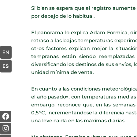
Si bien se espera que el registro aument
por debajo de lo habitual.
El panorama lo explica Adam Formica, dir
retraso a las bajas temperaturas experim
otros factores explican mejor la situaci
EN
tempranas están siendo reemplazadas p
diversificando los destinos de sus envíos
ES
unidad mínima de venta.
En cuanto a las condiciones meteorológica
el año pasado», con temperaturas medias m
embargo, reconoce que, en las semanas p
F
I
L
Y
0,5 °C, incrementándose la diferencia has
a
n
i
o
una leve caída en las máximas diarias.
c
s
n
u
e
t
k
t