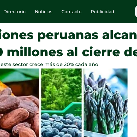
Directorio
Noticias
Contacto
Publicidad
ones peruanas alcan
0 millones al cierre d
e este sector crece más de 20% cada año