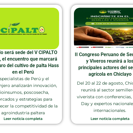
llo será sede del V CIPALTO
II Congreso Peruano de Se
, el encuentro que marcará
y Viveros reunirá a lo
uro del cultivo de palta Hass
principales actores del se
en el Perú
agrícola en Chiclayo
specialistas de Perú y el
Del 20 al 22 de agosto, Chi
njero analizarán innovación,
reunirá al sector semiller
ioinsumos, poscosecha,
viverista con conferencias, 
rcados y estrategias para
Day y expertos nacionale
lecer la competitividad de la
internacionales.
agroindustria paltera
Leer noticia completa
Leer noticia completa