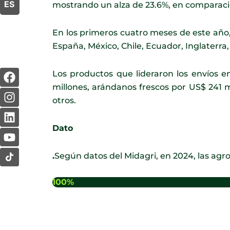
ES
mostrando un alza de 23.6%, en comparació
En los primeros cuatro meses de este año,
España, México, Chile, Ecuador, Inglaterra
F
I
L
Y
Los productos que lideraron los envíos e
a
n
i
o
millones, arándanos frescos por US$ 241 
c
s
n
u
otros.
e
t
k
t
b
a
e
u
Dato
o
g
d
b
o
r
i
e
k
a
n
.
Según datos del Midagri, en 2024, las agr
m
100%