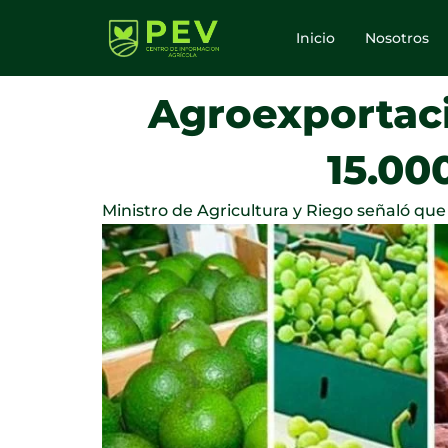
Ir
al
Inicio
Nosotros
contenido
Agroexportaci
15.00
Ministro de Agricultura y Riego señaló qu